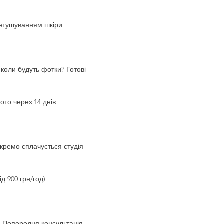
етушуванням шкіри
 коли будуть фотки? Готові
ото через 14 днів
кремо сплачується студія
від 900 грн/год)
Попередня консультація