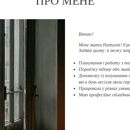
ПРО МЕНЕ
Вітаю!
Мене звати Наталія! 8 р
Задяки ц
ьому, я можу зап
Планування і роботу з т
Пораджу відому або знай
Допоможу із позуванням п
які в день весілля мали е
Працювала у різних умов
Маю професійне обладнанн