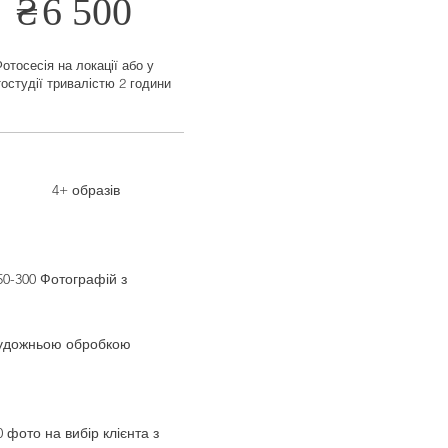
₴
6 500
отосесія на локації або у
остудії тривалістю 2 години
4+ образів
50-300 Фотографій з
удожньою обробкою
0 фото на вибір клієнта з