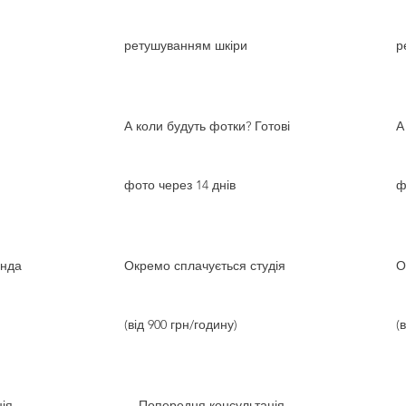
ретушуванням шкіри
р
А коли будуть фотки? Готові
А
фото через 14 днів
ф
енда
Окремо сплачується студія
О
(від 900 грн/годину)
(
ія
Попередня консультація