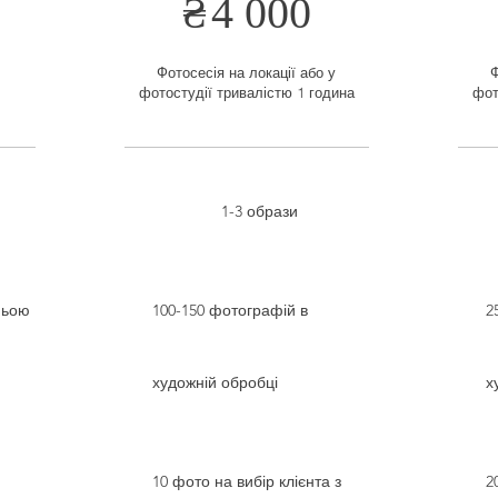
₴
4 000
Фотосесія на локації або у
Ф
фотостудії тривалістю 1 година
фот
1-3 образи
ньою
100-150 фотографій в
2
художній обробці
х
10 фото на вибір клієнта з
2