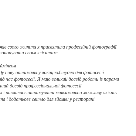
оків свого життя я присвятила професійній фотографії.
ропонувати своїм клієнтам:
аймінгом
ду нову оптимальну локацію/студію для фотосесії
ід час фотосесії. Я маю великий досвід роботи із парами
прший досвід профессіональної фотосесії
ах і навчилась отримувати максимально можливу якість
я і додаткове світло для зйомки у ресторані