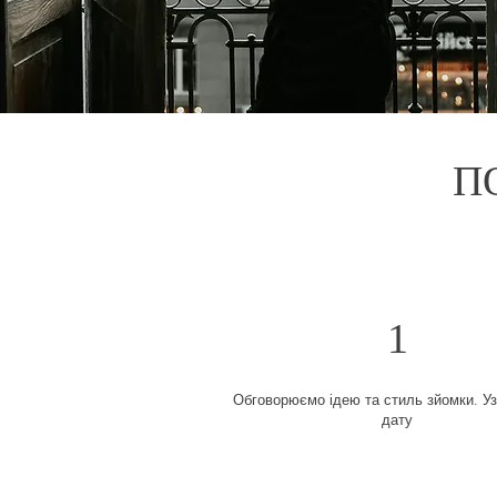
П
1
Обговорюємо ідею та стиль зйомки. У
дату