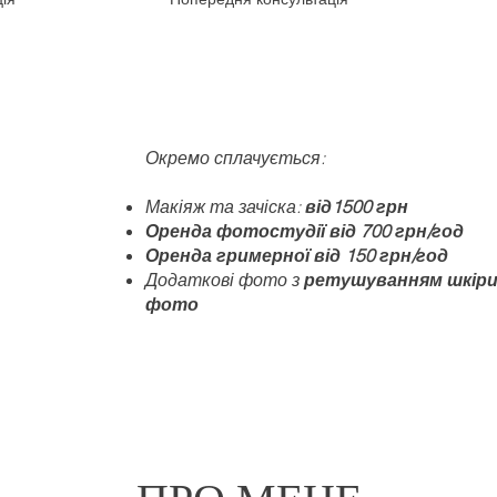
Окремо сплачується:
Макіяж та зачіска:
від1500 грн
Оренда фотостудії від 700 грн/год
Оренда гримерної від 150 грн/год
Додаткові фото з
ретушуванням шкіри а
фото