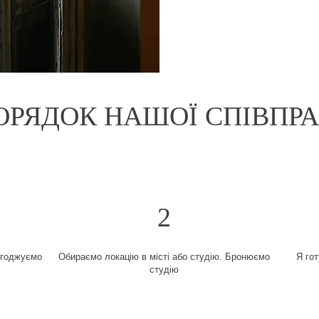
ОРЯДОК НАШОЇ СПІВПРА
2
згоджуємо
Обираємо локацію в місті або студію. Бронюємо
Я гот
студію